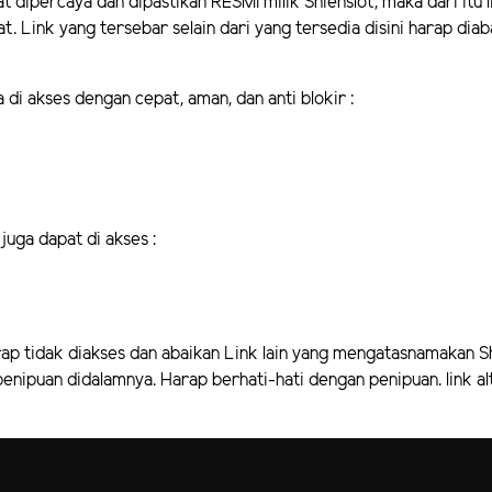
at dipercaya dan dipastikan RESMI milik Shienslot, maka dari itu li
. Link yang tersebar selain dari yang tersedia disini harap diaba
a di akses dengan cepat, aman, dan anti blokir :
 juga dapat di akses :
harap tidak diakses dan abaikan Link lain yang mengatasnamakan 
enipuan didalamnya. Harap berhati-hati dengan penipuan. link al