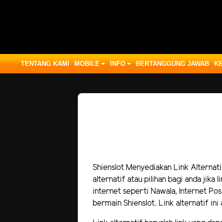
TENTANG KAMI
MOBILE
INFO
BERTANGGUNG JAWAB
K
Shienslot Menyediakan Link Alternatif
alternatif atau pilihan bagi anda jik
internet seperti Nawala, Internet Po
bermain Shienslot. Link alternatif i