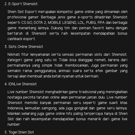
2. E-Sport Shienslot
Shien Slot Esport merupakan kompetisi game online yang dimainkan oleh
profesional gamer. Berbagai jenis game e-sports dihadirkan Shienslot
seperti CS:GO, DOTA 2, MOBILE LEGEND, LOL, PUBG, FIFA dan berbagai
game menantang lainnya. Dukung tim dan pemain favorit kamu dengan
bertaruh di Shienslot serta raih kesempatan mendapatkan bonus
cashback esport.
3. Slots Online Shienslot
Nikmati fitur kenyamanan serta sensasi permainan slots dari Shienslot.
Kategori game yang satu ini Tidak bisa dianggap remeh, karena dari
permainannya yang simple tidak membosankan, Juga permainan yang
semakin ramai penggunanya, animasi suara serta efek gambar yang
tersaji akan membuat anda betah nyaman untuk bermain.
4. IDNLive Shienslot
Live number Shienslot menghadirkan game tradisional yang meningkatkan
nostalgia pecinta taruhan online akan permainan jaman dulu. Live number
Shienslot memiliki banyak permainan seru seperti game suwit khas
Indonesia, kemudian samgong, ada juga gongball dan game seru lainnya.
Mainkan sekarang juga game online hits paling terpercaya hanya di Shien
Slot dan raih kesempatan mendapatkan bonus menarik dari game live
number.
5. Togel Shien Slot