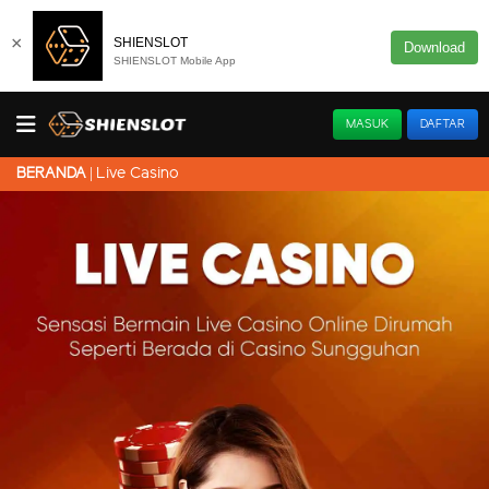
×
SHIENSLOT
Download
SHIENSLOT Mobile App
MASUK
DAFTAR
Live Casino
BERANDA