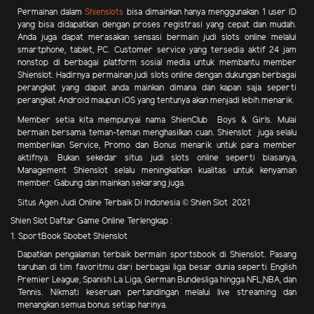
Permainan dalam
Shienslots
bisa dimainkan hanya menggunakan 1 user ID
yang bisa didapatkan dengan proses registrasi yang cepat dan mudah.
Anda juga dapat merasakan sensasi bermain judi slots online melalui
smartphone, tablet, PC. Customer service yang tersedia aktif 24 jam
nonstop di berbagai platform sosial media untuk membantu member
Shienslot. Hadirnya permainan judi slots online dengan dukungan berbagai
perangkat yang dapat anda mainkan dimana dan kapan saja seperti
perangkat Android maupun iOS yang tentunya akan menjadi lebih menarik.
Member setia kita mempunyai nama ShienClub Boys & Girls. Mulai
bermain bersama teman-teman menghasilkan cuan.
Shienslot juga selalu
memberikan Service, Promo dan Bonus menarik
untuk para member
aktifnya. Bukan sekedar situs judi slots online seperti biasanya,
Management Shienslot selalu meningkatkan kualitas untuk kenyaman
member. Gabung dan mainkan sekarang juga.
Situs Agen Judi Online Terbaik Di Indonesia © Shien Slot 2021
Shien Slot Daftar Game Online Terlengkap :
1. SportBook Sbobet Shienslot
Dapatkan pengalaman terbaik bermain sportsbook di Shienslot. Pasang
taruhan di tim favoritmu dari berbagai liga besar dunia seperti English
Premier League, Spanish La Liga, German Bundesliga hingga NFL,NBA, dan
Tennis. Nikmati keseruan pertandingan melalui live streaming dan
menangkan semua bonus setiap harinya.